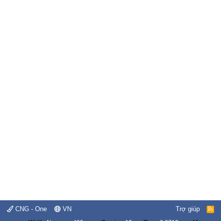
CNG - One
VN
Trợ giúp
R
S