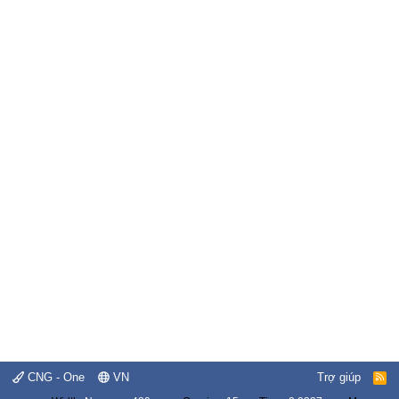
CNG - One
VN
Trợ giúp
R
S