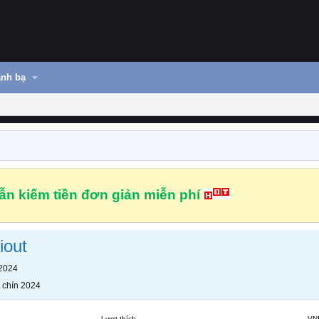
nh bạ
n kiếm tiền đơn giản miễn phí
iout
 2024
 chín 2024
Lượt thích
VN