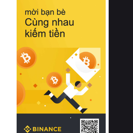
biệt từ bề mặt vải mềm mịn, khả năng
thoáng khí tuyệt vời cho đến độ đàn
hồi chuẩn xác của phần đệm nâng đỡ
cột sống.
Bên cạnh đó, việc lựa chọn các dòng
sản phẩm đạt chuẩn chất lượng quốc
tế còn giúp ngăn ngừa tình trạng kích
ứng da, hạn chế sự phát triển của vi
khuẩn và nấm mốc trong điều kiện
thời tiết nóng ẩm. Bạn có thể tìm hiểu
thêm các nghiên cứu khoa học về tác
động của giấc ngủ và môi trường
phòng ngủ đối với sức khỏe con
người tại Sleep Foundation (External
Link) để có cái nhìn toàn diện hơn.
2. Các tiêu chí vàng khi lựa chọn
chăn ga gối đệm cao cấp cho phòng
ngủ
Để sở hữu một bộ chăn ga gối đệm
cao cấp hoàn hảo cả về thẩm mỹ lẫn
công năng, người tiêu dùng cần cân
nhắc kỹ lưỡng các tiêu chí quan trọng