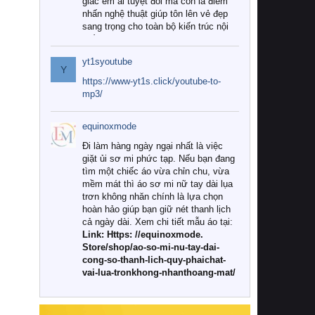
giác êm ái tuyệt đối mà còn là điểm
nhấn nghệ thuật giúp tôn lên vẻ đẹp
sang trọng cho toàn bộ kiến trúc nội
thất.
yt1syoutube
Tuy nhiên, giữa thị trường đa dạng
Y
với vô vàn thương hiệu và mẫu mã
https://www-yt1s.click/youtube-to-
như hiện nay, làm thế nào để chọn
mp3/
được những bộ chăn ga gối đệm cao
cấp thực sự chất lượng, phù hợp với
equinoxmode
khí hậu và nhu cầu sử dụng của gia
đình? Hãy cùng chúng tôi đi tìm lời
Đi làm hàng ngày ngại nhất là việc
giải đáp chi tiết qua bài viết dưới đây.
giặt ủi sơ mi phức tạp. Nếu bạn đang
tìm một chiếc áo vừa chỉn chu, vừa
1. Tại sao các gia đình hiện đại lại ưa
mềm mát thì áo sơ mi nữ tay dài lụa
chuộng chăn ga gối đệm cao cấp?
trơn không nhăn chính là lựa chọn
hoàn hảo giúp bạn giữ nét thanh lịch
Khác với các dòng sản phẩm thông
cả ngày dài. Xem chi tiết mẫu áo tại:
thường, những bộ chăn ga gối đệm
Link: Https: //equinoxmode.
cao cấp trải qua quy trình sản xuất
Store/shop/ao-so-mi-nu-tay-dai-
nghiêm ngặt từ khâu chọn lọc nguyên
cong-so-thanh-lich-quy-phaichat-
liệu tự nhiên đến công nghệ dệt
vai-lua-tronkhong-nhanthoang-mat/
nhuộm hiện đại không chứa hóa chất
độc hại. Khi sử dụng dòng sản phẩm
này, bạn sẽ cảm nhận rõ rệt sự khác