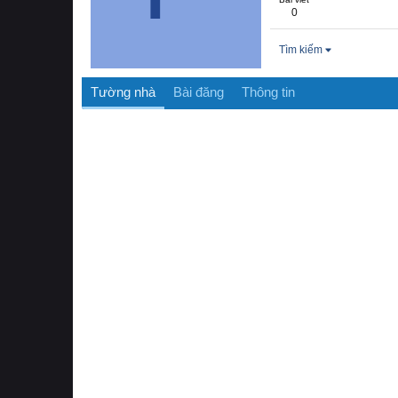
0
Tìm kiếm
Tường nhà
Bài đăng
Thông tin