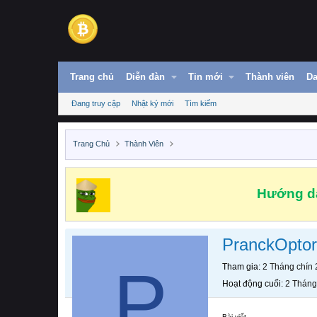
Trang chủ
Diễn đàn
Tin mới
Thành viên
Da
Đang truy cập
Nhật ký mới
Tìm kiếm
Trang Chủ
Thành Viên
Hướng dẫ
PranckOptor
P
Tham gia
2 Tháng chín
Hoạt động cuối
2 Tháng
Bài viết