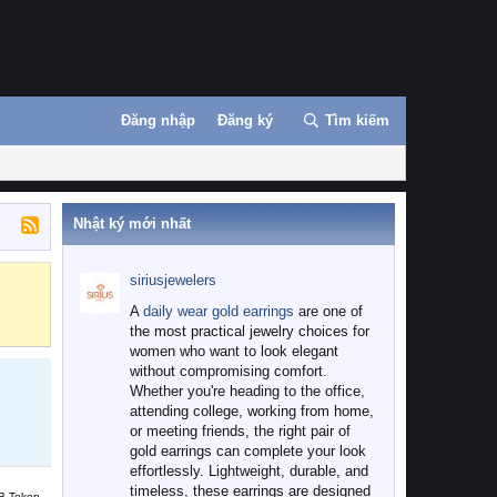
Đăng nhập
Đăng ký
Tìm kiếm
Nhật ký mới nhất
siriusjewelers
Binance
MEXC
A
daily wear gold earrings
are one of
the most practical jewelry choices for
women who want to look elegant
without compromising comfort.
Whether you're heading to the office,
attending college, working from home,
or meeting friends, the right pair of
gold earrings can complete your look
effortlessly. Lightweight, durable, and
timeless, these earrings are designed
B Token