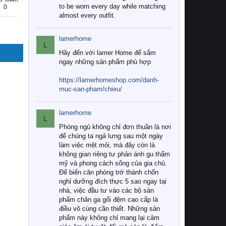
to be worn every day while matching
0
almost every outfit.
lamerhome
L
Hãy đến với lamer Home để sắm
ngay những sản phẩm phù hợp
https://lamerhomeshop.com/danh-
muc-san-pham/chieu/
lamerhome
L
Phòng ngủ không chỉ đơn thuần là nơi
để chúng ta ngả lưng sau một ngày
làm việc mệt mỏi, mà đây còn là
không gian riêng tư phản ánh gu thẩm
mỹ và phong cách sống của gia chủ.
Để biến căn phòng trở thành chốn
nghỉ dưỡng đích thực 5 sao ngay tại
nhà, việc đầu tư vào các bộ sản
phẩm chăn ga gối đệm cao cấp là
điều vô cùng cần thiết. Những sản
phẩm này không chỉ mang lại cảm