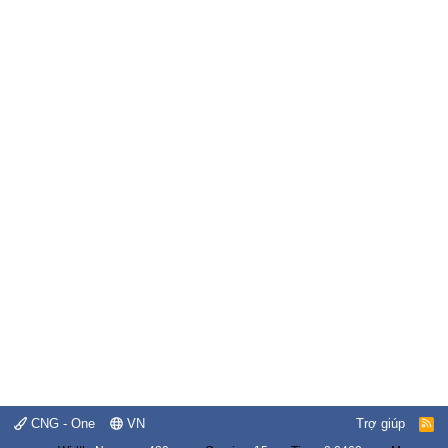
CNG - One
VN
Trợ giúp
R
S