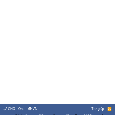
CNG - One
VN
Trợ giúp
R
S