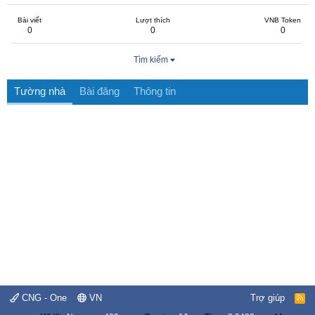
Bài viết
Lượt thích
VNB Token
0
0
0
Tìm kiếm
Tường nhà
Bài đăng
Thông tin
CNG - One
VN
Trợ giúp
R
S