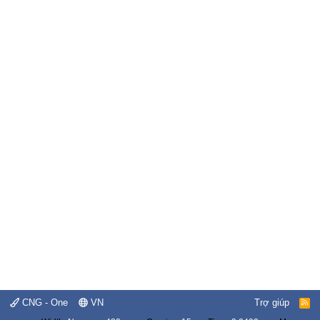
CNG - One
VN
Trợ giúp
R
S