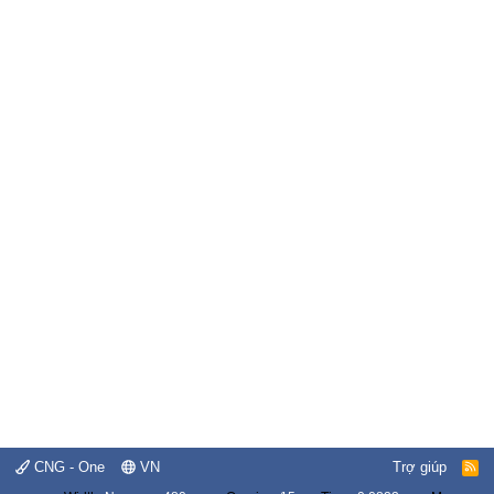
CNG - One
VN
Trợ giúp
R
S