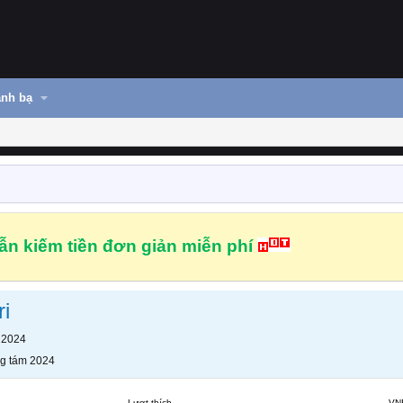
nh bạ
n kiếm tiền đơn giản miễn phí
i
 2024
g tám 2024
Lượt thích
VN