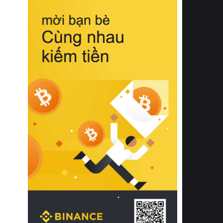
biệt từ bề mặt vải mềm mịn, khả năng
thoáng khí tuyệt vời cho đến độ đàn
hồi chuẩn xác của phần đệm nâng đỡ
cột sống.
Bên cạnh đó, việc lựa chọn các dòng
sản phẩm đạt chuẩn chất lượng quốc
tế còn giúp ngăn ngừa tình trạng kích
ứng da, hạn chế sự phát triển của vi
khuẩn và nấm mốc trong điều kiện
thời tiết nóng ẩm. Bạn có thể tìm hiểu
thêm các nghiên cứu khoa học về tác
động của giấc ngủ và môi trường
phòng ngủ đối với sức khỏe con
người tại Sleep Foundation (External
Link) để có cái nhìn toàn diện hơn.
2. Các tiêu chí vàng khi lựa chọn
chăn ga gối đệm cao cấp cho phòng
ngủ
Để sở hữu một bộ chăn ga gối đệm
cao cấp hoàn hảo cả về thẩm mỹ lẫn
công năng, người tiêu dùng cần cân
nhắc kỹ lưỡng các tiêu chí quan trọng