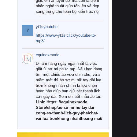
giác êm ái tuyệt đối mà còn là điểm
nhấn nghệ thuật giúp tôn lên vẻ đẹp
sang trọng cho toàn bộ kiến trúc nội
thất.
yt1syoutube
Tuy nhiên, giữa thị trường đa dạng
Y
với vô vàn thương hiệu và mẫu mã
https://www-yt1s.click/youtube-to-
như hiện nay, làm thế nào để chọn
mp3/
được những bộ chăn ga gối đệm cao
cấp thực sự chất lượng, phù hợp với
equinoxmode
khí hậu và nhu cầu sử dụng của gia
đình? Hãy cùng chúng tôi đi tìm lời
Đi làm hàng ngày ngại nhất là việc
giải đáp chi tiết qua bài viết dưới đây.
giặt ủi sơ mi phức tạp. Nếu bạn đang
tìm một chiếc áo vừa chỉn chu, vừa
1. Tại sao các gia đình hiện đại lại ưa
mềm mát thì áo sơ mi nữ tay dài lụa
chuộng chăn ga gối đệm cao cấp?
trơn không nhăn chính là lựa chọn
hoàn hảo giúp bạn giữ nét thanh lịch
Khác với các dòng sản phẩm thông
cả ngày dài. Xem chi tiết mẫu áo tại:
thường, những bộ chăn ga gối đệm
Link: Https: //equinoxmode.
cao cấp trải qua quy trình sản xuất
Store/shop/ao-so-mi-nu-tay-dai-
nghiêm ngặt từ khâu chọn lọc nguyên
cong-so-thanh-lich-quy-phaichat-
liệu tự nhiên đến công nghệ dệt
vai-lua-tronkhong-nhanthoang-mat/
nhuộm hiện đại không chứa hóa chất
độc hại. Khi sử dụng dòng sản phẩm
này, bạn sẽ cảm nhận rõ rệt sự khác