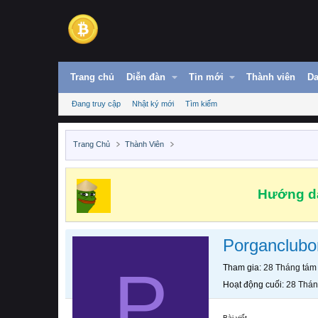
Trang chủ
Diễn đàn
Tin mới
Thành viên
Da
Đang truy cập
Nhật ký mới
Tìm kiếm
Trang Chủ
Thành Viên
Hướng dẫ
Porganclubor
P
Tham gia
28 Tháng tám
Hoạt động cuối
28 Thán
Bài viết