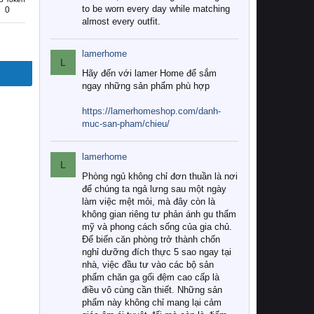
to be worn every day while matching
0
almost every outfit.
lamerhome
L
Hãy đến với lamer Home để sắm
ngay những sản phẩm phù hợp
https://lamerhomeshop.com/danh-
muc-san-pham/chieu/
lamerhome
L
Phòng ngủ không chỉ đơn thuần là nơi
để chúng ta ngả lưng sau một ngày
làm việc mệt mỏi, mà đây còn là
không gian riêng tư phản ánh gu thẩm
mỹ và phong cách sống của gia chủ.
Để biến căn phòng trở thành chốn
nghỉ dưỡng đích thực 5 sao ngay tại
nhà, việc đầu tư vào các bộ sản
phẩm chăn ga gối đệm cao cấp là
điều vô cùng cần thiết. Những sản
phẩm này không chỉ mang lại cảm