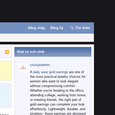
Đăng nhập
Đăng ký
Tìm kiếm
Nhật ký mới nhất
siriusjewelers
Binance
MEXC
A
daily wear gold earrings
are one of
the most practical jewelry choices for
women who want to look elegant
without compromising comfort.
Whether you're heading to the office,
attending college, working from home,
or meeting friends, the right pair of
gold earrings can complete your look
effortlessly. Lightweight, durable, and
timeless, these earrings are designed
B Token