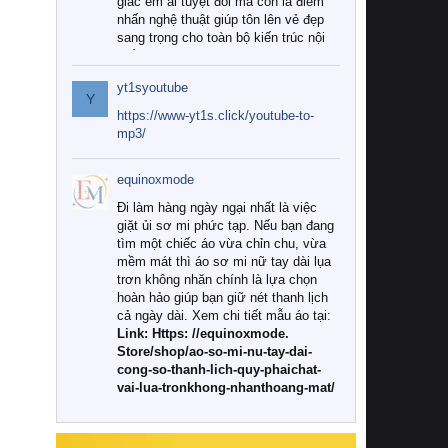
giác êm ái tuyệt đối mà còn là điểm
nhấn nghệ thuật giúp tôn lên vẻ đẹp
sang trọng cho toàn bộ kiến trúc nội
thất.
yt1syoutube
Tuy nhiên, giữa thị trường đa dạng
Y
với vô vàn thương hiệu và mẫu mã
https://www-yt1s.click/youtube-to-
như hiện nay, làm thế nào để chọn
mp3/
được những bộ chăn ga gối đệm cao
cấp thực sự chất lượng, phù hợp với
equinoxmode
khí hậu và nhu cầu sử dụng của gia
đình? Hãy cùng chúng tôi đi tìm lời
Đi làm hàng ngày ngại nhất là việc
giải đáp chi tiết qua bài viết dưới đây.
giặt ủi sơ mi phức tạp. Nếu bạn đang
tìm một chiếc áo vừa chỉn chu, vừa
1. Tại sao các gia đình hiện đại lại ưa
mềm mát thì áo sơ mi nữ tay dài lụa
chuộng chăn ga gối đệm cao cấp?
trơn không nhăn chính là lựa chọn
hoàn hảo giúp bạn giữ nét thanh lịch
Khác với các dòng sản phẩm thông
cả ngày dài. Xem chi tiết mẫu áo tại:
thường, những bộ chăn ga gối đệm
Link: Https: //equinoxmode.
cao cấp trải qua quy trình sản xuất
Store/shop/ao-so-mi-nu-tay-dai-
nghiêm ngặt từ khâu chọn lọc nguyên
cong-so-thanh-lich-quy-phaichat-
liệu tự nhiên đến công nghệ dệt
vai-lua-tronkhong-nhanthoang-mat/
nhuộm hiện đại không chứa hóa chất
độc hại. Khi sử dụng dòng sản phẩm
này, bạn sẽ cảm nhận rõ rệt sự khác