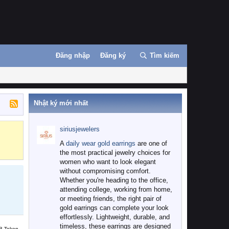
Đăng nhập
Đăng ký
Tìm kiếm
Nhật ký mới nhất
siriusjewelers
Binance
MEXC
A
daily wear gold earrings
are one of
the most practical jewelry choices for
women who want to look elegant
without compromising comfort.
Whether you're heading to the office,
attending college, working from home,
or meeting friends, the right pair of
gold earrings can complete your look
effortlessly. Lightweight, durable, and
timeless, these earrings are designed
B Token