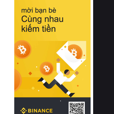
biệt từ bề mặt vải mềm mịn, khả năng
thoáng khí tuyệt vời cho đến độ đàn
hồi chuẩn xác của phần đệm nâng đỡ
cột sống.
Bên cạnh đó, việc lựa chọn các dòng
sản phẩm đạt chuẩn chất lượng quốc
tế còn giúp ngăn ngừa tình trạng kích
ứng da, hạn chế sự phát triển của vi
khuẩn và nấm mốc trong điều kiện
thời tiết nóng ẩm. Bạn có thể tìm hiểu
thêm các nghiên cứu khoa học về tác
động của giấc ngủ và môi trường
phòng ngủ đối với sức khỏe con
người tại Sleep Foundation (External
Link) để có cái nhìn toàn diện hơn.
2. Các tiêu chí vàng khi lựa chọn
chăn ga gối đệm cao cấp cho phòng
ngủ
Để sở hữu một bộ chăn ga gối đệm
cao cấp hoàn hảo cả về thẩm mỹ lẫn
công năng, người tiêu dùng cần cân
nhắc kỹ lưỡng các tiêu chí quan trọng