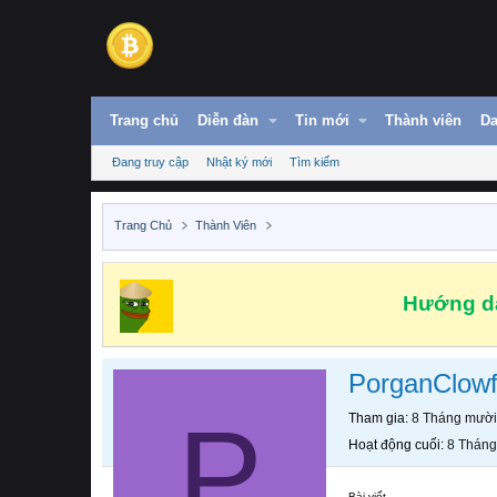
Trang chủ
Diễn đàn
Tin mới
Thành viên
Da
Đang truy cập
Nhật ký mới
Tìm kiếm
Trang Chủ
Thành Viên
Hướng dẫ
PorganClowf
P
Tham gia
8 Tháng mười
Hoạt động cuối
8 Tháng
Bài viết