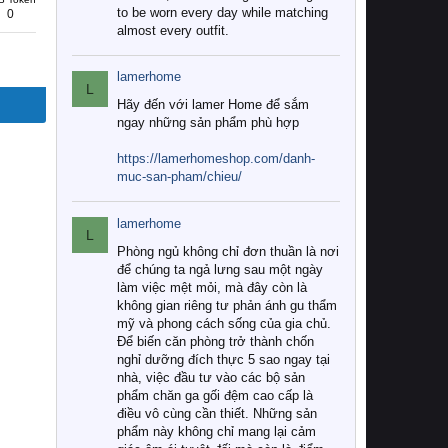
to be worn every day while matching
0
almost every outfit.
lamerhome
L
Hãy đến với lamer Home để sắm
ngay những sản phẩm phù hợp
https://lamerhomeshop.com/danh-
muc-san-pham/chieu/
lamerhome
L
Phòng ngủ không chỉ đơn thuần là nơi
để chúng ta ngả lưng sau một ngày
làm việc mệt mỏi, mà đây còn là
không gian riêng tư phản ánh gu thẩm
mỹ và phong cách sống của gia chủ.
Để biến căn phòng trở thành chốn
nghỉ dưỡng đích thực 5 sao ngay tại
nhà, việc đầu tư vào các bộ sản
phẩm chăn ga gối đệm cao cấp là
điều vô cùng cần thiết. Những sản
phẩm này không chỉ mang lại cảm