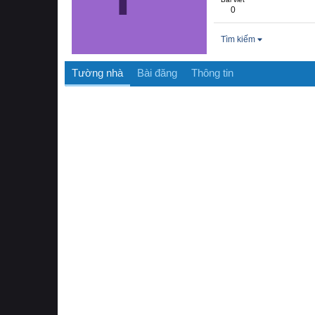
0
Tìm kiếm
Tường nhà
Bài đăng
Thông tin