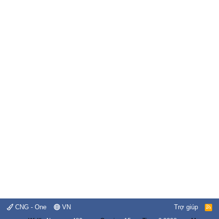
CNG - One
VN
Trợ giúp
R
S