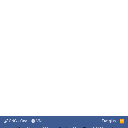
CNG - One
VN
Trợ giúp
R
S