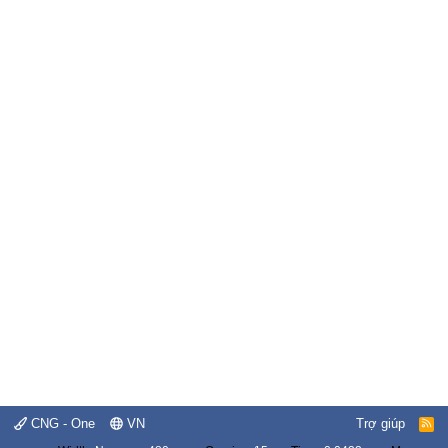
CNG - One
VN
Trợ giúp
R
S