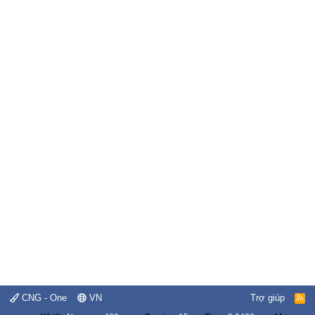
CNG - One
VN
Trợ giúp
R
S