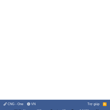
CNG - One
VN
Trợ giúp
R
S