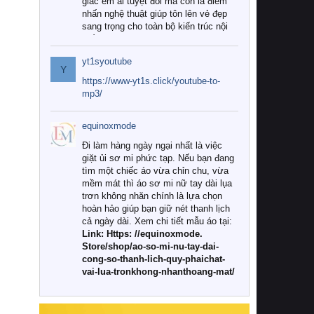
giác êm ái tuyệt đối mà còn là điểm
nhấn nghệ thuật giúp tôn lên vẻ đẹp
sang trọng cho toàn bộ kiến trúc nội
thất.
yt1syoutube
Tuy nhiên, giữa thị trường đa dạng
Y
với vô vàn thương hiệu và mẫu mã
https://www-yt1s.click/youtube-to-
như hiện nay, làm thế nào để chọn
mp3/
được những bộ chăn ga gối đệm cao
cấp thực sự chất lượng, phù hợp với
equinoxmode
khí hậu và nhu cầu sử dụng của gia
đình? Hãy cùng chúng tôi đi tìm lời
Đi làm hàng ngày ngại nhất là việc
giải đáp chi tiết qua bài viết dưới đây.
giặt ủi sơ mi phức tạp. Nếu bạn đang
tìm một chiếc áo vừa chỉn chu, vừa
1. Tại sao các gia đình hiện đại lại ưa
mềm mát thì áo sơ mi nữ tay dài lụa
chuộng chăn ga gối đệm cao cấp?
trơn không nhăn chính là lựa chọn
hoàn hảo giúp bạn giữ nét thanh lịch
Khác với các dòng sản phẩm thông
cả ngày dài. Xem chi tiết mẫu áo tại:
thường, những bộ chăn ga gối đệm
Link: Https: //equinoxmode.
cao cấp trải qua quy trình sản xuất
Store/shop/ao-so-mi-nu-tay-dai-
nghiêm ngặt từ khâu chọn lọc nguyên
cong-so-thanh-lich-quy-phaichat-
liệu tự nhiên đến công nghệ dệt
vai-lua-tronkhong-nhanthoang-mat/
nhuộm hiện đại không chứa hóa chất
độc hại. Khi sử dụng dòng sản phẩm
này, bạn sẽ cảm nhận rõ rệt sự khác