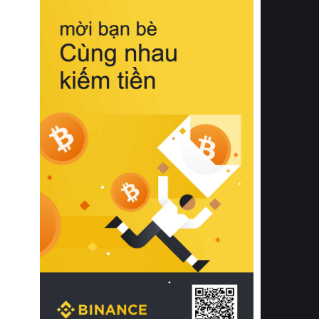
biệt từ bề mặt vải mềm mịn, khả năng
thoáng khí tuyệt vời cho đến độ đàn
hồi chuẩn xác của phần đệm nâng đỡ
cột sống.
Bên cạnh đó, việc lựa chọn các dòng
sản phẩm đạt chuẩn chất lượng quốc
tế còn giúp ngăn ngừa tình trạng kích
ứng da, hạn chế sự phát triển của vi
khuẩn và nấm mốc trong điều kiện
thời tiết nóng ẩm. Bạn có thể tìm hiểu
thêm các nghiên cứu khoa học về tác
động của giấc ngủ và môi trường
phòng ngủ đối với sức khỏe con
người tại Sleep Foundation (External
Link) để có cái nhìn toàn diện hơn.
2. Các tiêu chí vàng khi lựa chọn
chăn ga gối đệm cao cấp cho phòng
ngủ
Để sở hữu một bộ chăn ga gối đệm
cao cấp hoàn hảo cả về thẩm mỹ lẫn
công năng, người tiêu dùng cần cân
nhắc kỹ lưỡng các tiêu chí quan trọng