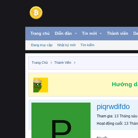
Trang chủ
Diễn đàn
Tin mới
Thành viên
Da
Đang truy cập
Nhật ký mới
Tìm kiếm
Trang Chủ
Thành Viên
Hướng dẫ
piqrwdifdo
P
Tham gia
13 Tháng sáu
Hoạt động cuối
13 Thán
Bài viết