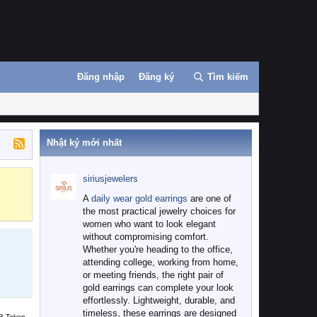
Đăng nhập
Đăng ký
Tìm kiếm
Nhật ký mới nhất
siriusjewelers
Binance
MEXC
A
daily wear gold earrings
are one of
the most practical jewelry choices for
women who want to look elegant
without compromising comfort.
Whether you're heading to the office,
attending college, working from home,
or meeting friends, the right pair of
gold earrings can complete your look
effortlessly. Lightweight, durable, and
timeless, these earrings are designed
B Token