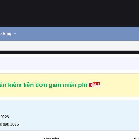
nh bạ
n kiếm tiền đơn giản miễn phí
 2026
g sáu 2026
Lượt thích
VN