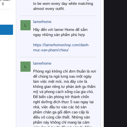
to be worn every day while matching
0
almost every outfit.
lamerhome
L
Hãy đến với lamer Home để sắm
ngay những sản phẩm phù hợp
https://lamerhomeshop.com/danh-
muc-san-pham/chieu/
lamerhome
L
Phòng ngủ không chỉ đơn thuần là nơi
để chúng ta ngả lưng sau một ngày
làm việc mệt mỏi, mà đây còn là
không gian riêng tư phản ánh gu thẩm
mỹ và phong cách sống của gia chủ.
Để biến căn phòng trở thành chốn
nghỉ dưỡng đích thực 5 sao ngay tại
nhà, việc đầu tư vào các bộ sản
phẩm chăn ga gối đệm cao cấp là
điều vô cùng cần thiết. Những sản
phẩm này không chỉ mang lại cảm