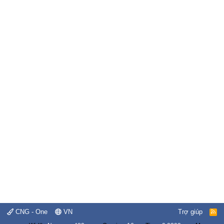
CNG - One
VN
Trợ giúp
R
S