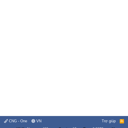
CNG - One
VN
Trợ giúp
R
S