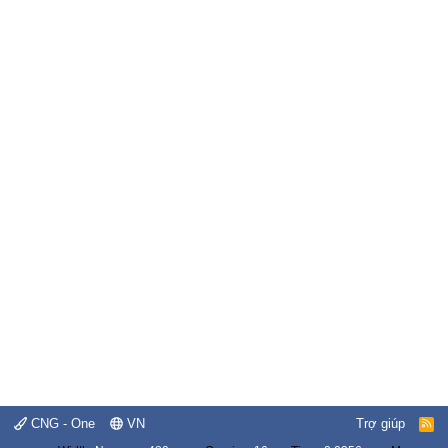
CNG - One
VN
Trợ giúp
R
S