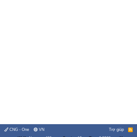
CNG - One
VN
Trợ giúp
R
S