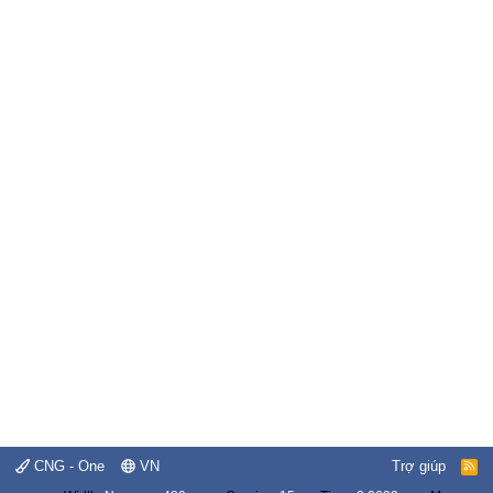
CNG - One
VN
Trợ giúp
R
S