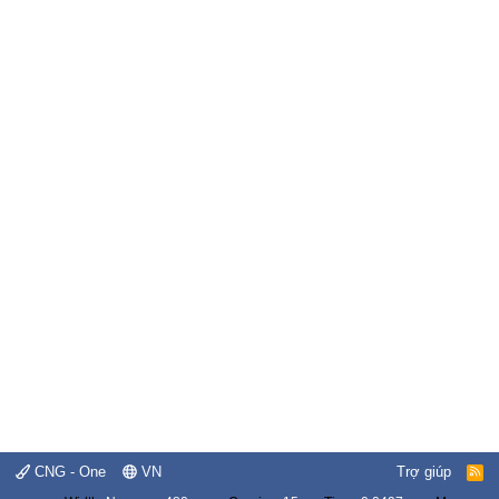
CNG - One
VN
Trợ giúp
R
S