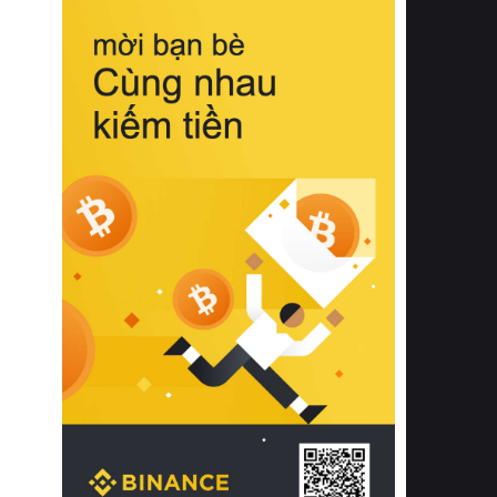
biệt từ bề mặt vải mềm mịn, khả năng
thoáng khí tuyệt vời cho đến độ đàn
hồi chuẩn xác của phần đệm nâng đỡ
cột sống.
Bên cạnh đó, việc lựa chọn các dòng
sản phẩm đạt chuẩn chất lượng quốc
tế còn giúp ngăn ngừa tình trạng kích
ứng da, hạn chế sự phát triển của vi
khuẩn và nấm mốc trong điều kiện
thời tiết nóng ẩm. Bạn có thể tìm hiểu
thêm các nghiên cứu khoa học về tác
động của giấc ngủ và môi trường
phòng ngủ đối với sức khỏe con
người tại Sleep Foundation (External
Link) để có cái nhìn toàn diện hơn.
2. Các tiêu chí vàng khi lựa chọn
chăn ga gối đệm cao cấp cho phòng
ngủ
Để sở hữu một bộ chăn ga gối đệm
cao cấp hoàn hảo cả về thẩm mỹ lẫn
công năng, người tiêu dùng cần cân
nhắc kỹ lưỡng các tiêu chí quan trọng