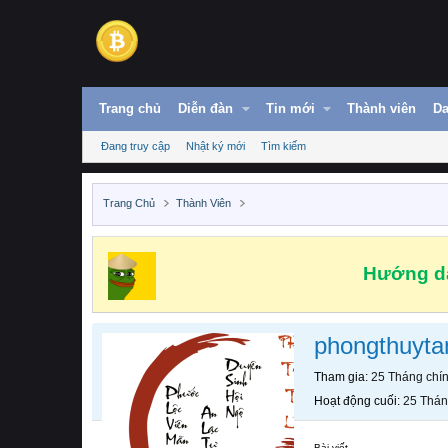
Trang chủ
Diễn đàn
Tin mới
Thành viên
Da
Đang truy cập
Nhật ký mới
Tìm kiếm
Trang Chủ
Thành Viên
Hướng dẫ
phongthuyta
Tham gia
25 Tháng chí
Hoạt động cuối
25 Thán
Bài viết