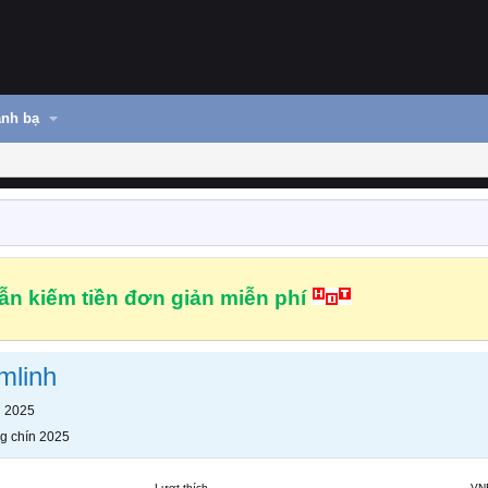
nh bạ
n kiếm tiền đơn giản miễn phí
mlinh
n 2025
g chín 2025
Lượt thích
VN