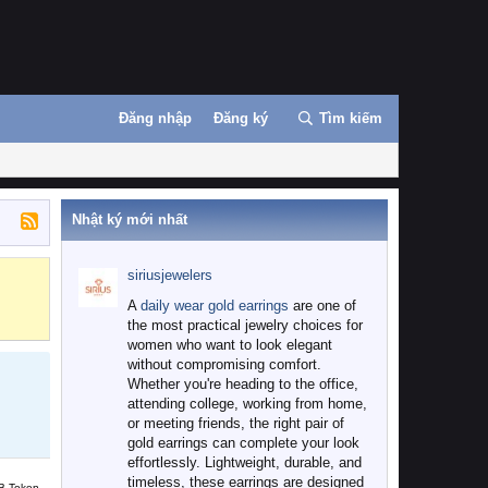
Đăng nhập
Đăng ký
Tìm kiếm
Nhật ký mới nhất
siriusjewelers
Binance
MEXC
A
daily wear gold earrings
are one of
the most practical jewelry choices for
women who want to look elegant
without compromising comfort.
Whether you're heading to the office,
attending college, working from home,
or meeting friends, the right pair of
gold earrings can complete your look
effortlessly. Lightweight, durable, and
timeless, these earrings are designed
B Token