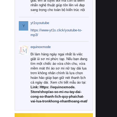
giác êm ái tuyệt đối mà còn là điểm
nhấn nghệ thuật giúp tôn lên vẻ đẹp
sang trọng cho toàn bộ kiến trúc nội
thất.
yt1syoutube
Tuy nhiên, giữa thị trường đa dạng
Y
với vô vàn thương hiệu và mẫu mã
https://www-yt1s.click/youtube-to-
như hiện nay, làm thế nào để chọn
mp3/
được những bộ chăn ga gối đệm cao
cấp thực sự chất lượng, phù hợp với
equinoxmode
khí hậu và nhu cầu sử dụng của gia
đình? Hãy cùng chúng tôi đi tìm lời
Đi làm hàng ngày ngại nhất là việc
giải đáp chi tiết qua bài viết dưới đây.
giặt ủi sơ mi phức tạp. Nếu bạn đang
tìm một chiếc áo vừa chỉn chu, vừa
1. Tại sao các gia đình hiện đại lại ưa
mềm mát thì áo sơ mi nữ tay dài lụa
chuộng chăn ga gối đệm cao cấp?
trơn không nhăn chính là lựa chọn
hoàn hảo giúp bạn giữ nét thanh lịch
Khác với các dòng sản phẩm thông
cả ngày dài. Xem chi tiết mẫu áo tại:
thường, những bộ chăn ga gối đệm
Link: Https: //equinoxmode.
cao cấp trải qua quy trình sản xuất
Store/shop/ao-so-mi-nu-tay-dai-
nghiêm ngặt từ khâu chọn lọc nguyên
cong-so-thanh-lich-quy-phaichat-
liệu tự nhiên đến công nghệ dệt
vai-lua-tronkhong-nhanthoang-mat/
nhuộm hiện đại không chứa hóa chất
độc hại. Khi sử dụng dòng sản phẩm
này, bạn sẽ cảm nhận rõ rệt sự khác