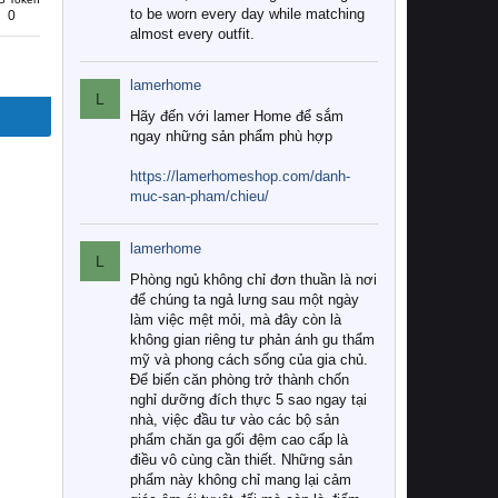
to be worn every day while matching
0
almost every outfit.
lamerhome
L
Hãy đến với lamer Home để sắm
ngay những sản phẩm phù hợp
https://lamerhomeshop.com/danh-
muc-san-pham/chieu/
lamerhome
L
Phòng ngủ không chỉ đơn thuần là nơi
để chúng ta ngả lưng sau một ngày
làm việc mệt mỏi, mà đây còn là
không gian riêng tư phản ánh gu thẩm
mỹ và phong cách sống của gia chủ.
Để biến căn phòng trở thành chốn
nghỉ dưỡng đích thực 5 sao ngay tại
nhà, việc đầu tư vào các bộ sản
phẩm chăn ga gối đệm cao cấp là
điều vô cùng cần thiết. Những sản
phẩm này không chỉ mang lại cảm