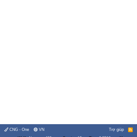
CNG - One
VN
Trợ giúp
R
S