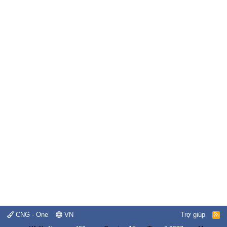
CNG - One
VN
Trợ giúp
R
S