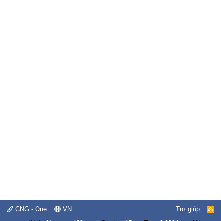
CNG - One
VN
Trợ giúp
R
S