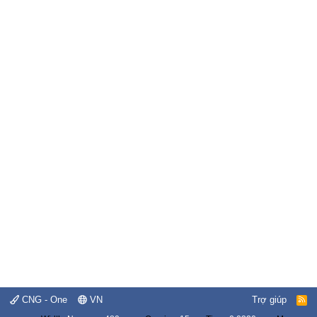
CNG - One
VN
Trợ giúp
R
S