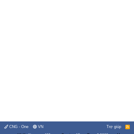
CNG - One
VN
Trợ giúp
R
S