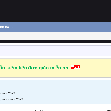
nh bạ
n kiếm tiền đơn giản miễn phí
i một 2022
g mười một 2022
Lượt thích
VN