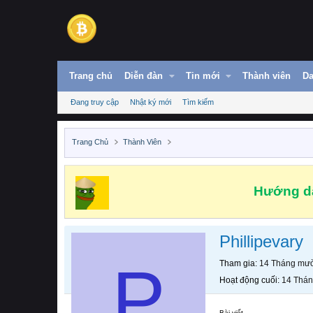
Trang chủ
Diễn đàn
Tin mới
Thành viên
Da
Đang truy cập
Nhật ký mới
Tìm kiếm
Trang Chủ
Thành Viên
Hướng dẫ
Phillipevary
P
Tham gia
14 Tháng mườ
Hoạt động cuối
14 Thán
Bài viết