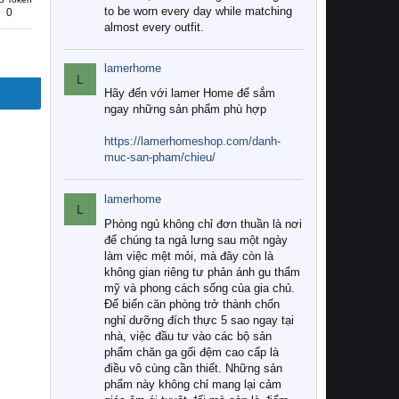
to be worn every day while matching
0
almost every outfit.
lamerhome
L
Hãy đến với lamer Home để sắm
ngay những sản phẩm phù hợp
https://lamerhomeshop.com/danh-
muc-san-pham/chieu/
lamerhome
L
Phòng ngủ không chỉ đơn thuần là nơi
để chúng ta ngả lưng sau một ngày
làm việc mệt mỏi, mà đây còn là
không gian riêng tư phản ánh gu thẩm
mỹ và phong cách sống của gia chủ.
Để biến căn phòng trở thành chốn
nghỉ dưỡng đích thực 5 sao ngay tại
nhà, việc đầu tư vào các bộ sản
phẩm chăn ga gối đệm cao cấp là
điều vô cùng cần thiết. Những sản
phẩm này không chỉ mang lại cảm