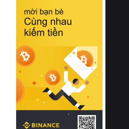
biệt từ bề mặt vải mềm mịn, khả năng
thoáng khí tuyệt vời cho đến độ đàn
hồi chuẩn xác của phần đệm nâng đỡ
cột sống.
Bên cạnh đó, việc lựa chọn các dòng
sản phẩm đạt chuẩn chất lượng quốc
tế còn giúp ngăn ngừa tình trạng kích
ứng da, hạn chế sự phát triển của vi
khuẩn và nấm mốc trong điều kiện
thời tiết nóng ẩm. Bạn có thể tìm hiểu
thêm các nghiên cứu khoa học về tác
động của giấc ngủ và môi trường
phòng ngủ đối với sức khỏe con
người tại Sleep Foundation (External
Link) để có cái nhìn toàn diện hơn.
2. Các tiêu chí vàng khi lựa chọn
chăn ga gối đệm cao cấp cho phòng
ngủ
Để sở hữu một bộ chăn ga gối đệm
cao cấp hoàn hảo cả về thẩm mỹ lẫn
công năng, người tiêu dùng cần cân
nhắc kỹ lưỡng các tiêu chí quan trọng