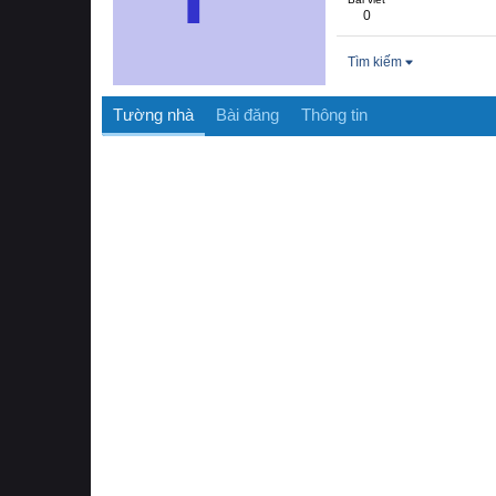
0
Tìm kiếm
Tường nhà
Bài đăng
Thông tin