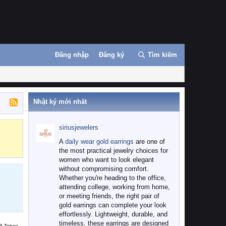
Đăng nhập
Đăng ký
Tìm kiếm
Nhật ký mới nhất
siriusjewelers
Binance
MEXC
A
daily wear gold earrings
are one of
the most practical jewelry choices for
women who want to look elegant
without compromising comfort.
Whether you're heading to the office,
attending college, working from home,
or meeting friends, the right pair of
gold earrings can complete your look
effortlessly. Lightweight, durable, and
timeless, these earrings are designed
B Token