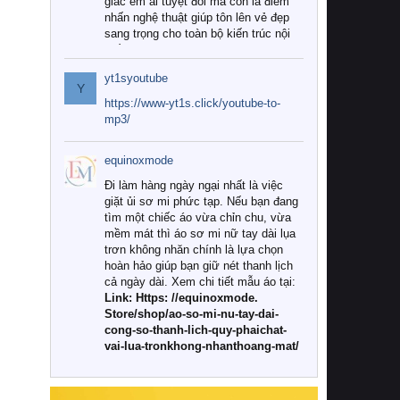
giác êm ái tuyệt đối mà còn là điểm
nhấn nghệ thuật giúp tôn lên vẻ đẹp
sang trọng cho toàn bộ kiến trúc nội
thất.
yt1syoutube
Tuy nhiên, giữa thị trường đa dạng
Y
với vô vàn thương hiệu và mẫu mã
https://www-yt1s.click/youtube-to-
như hiện nay, làm thế nào để chọn
mp3/
được những bộ chăn ga gối đệm cao
cấp thực sự chất lượng, phù hợp với
equinoxmode
khí hậu và nhu cầu sử dụng của gia
đình? Hãy cùng chúng tôi đi tìm lời
Đi làm hàng ngày ngại nhất là việc
giải đáp chi tiết qua bài viết dưới đây.
giặt ủi sơ mi phức tạp. Nếu bạn đang
tìm một chiếc áo vừa chỉn chu, vừa
1. Tại sao các gia đình hiện đại lại ưa
mềm mát thì áo sơ mi nữ tay dài lụa
chuộng chăn ga gối đệm cao cấp?
trơn không nhăn chính là lựa chọn
hoàn hảo giúp bạn giữ nét thanh lịch
Khác với các dòng sản phẩm thông
cả ngày dài. Xem chi tiết mẫu áo tại:
thường, những bộ chăn ga gối đệm
Link: Https: //equinoxmode.
cao cấp trải qua quy trình sản xuất
Store/shop/ao-so-mi-nu-tay-dai-
nghiêm ngặt từ khâu chọn lọc nguyên
cong-so-thanh-lich-quy-phaichat-
liệu tự nhiên đến công nghệ dệt
vai-lua-tronkhong-nhanthoang-mat/
nhuộm hiện đại không chứa hóa chất
độc hại. Khi sử dụng dòng sản phẩm
này, bạn sẽ cảm nhận rõ rệt sự khác