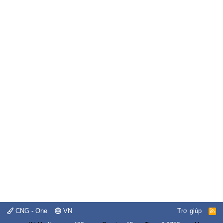
CNG - One
VN
Trợ giúp
R
S