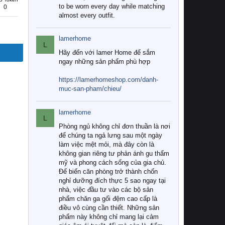
to be worn every day while matching
0
almost every outfit.
lamerhome
L
Hãy đến với lamer Home để sắm
ngay những sản phẩm phù hợp
https://lamerhomeshop.com/danh-
muc-san-pham/chieu/
lamerhome
L
Phòng ngủ không chỉ đơn thuần là nơi
để chúng ta ngả lưng sau một ngày
làm việc mệt mỏi, mà đây còn là
không gian riêng tư phản ánh gu thẩm
mỹ và phong cách sống của gia chủ.
Để biến căn phòng trở thành chốn
nghỉ dưỡng đích thực 5 sao ngay tại
nhà, việc đầu tư vào các bộ sản
phẩm chăn ga gối đệm cao cấp là
điều vô cùng cần thiết. Những sản
phẩm này không chỉ mang lại cảm