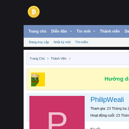
Trang chủ
Diễn đàn
Tin mới
Thành viên
Da
Đang truy cập
Nhật ký mới
Tìm kiếm
Trang Chủ
Thành Viên
Hướng dẫ
PhilipWeali
P
Tham gia
23 Tháng ba 
Hoạt động cuối
23 Thán
Bài viết