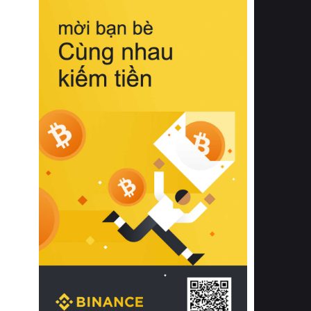
biệt từ bề mặt vải mềm mịn, khả năng
thoáng khí tuyệt vời cho đến độ đàn
hồi chuẩn xác của phần đệm nâng đỡ
cột sống.
Bên cạnh đó, việc lựa chọn các dòng
sản phẩm đạt chuẩn chất lượng quốc
tế còn giúp ngăn ngừa tình trạng kích
ứng da, hạn chế sự phát triển của vi
khuẩn và nấm mốc trong điều kiện
thời tiết nóng ẩm. Bạn có thể tìm hiểu
thêm các nghiên cứu khoa học về tác
động của giấc ngủ và môi trường
phòng ngủ đối với sức khỏe con
người tại Sleep Foundation (External
Link) để có cái nhìn toàn diện hơn.
2. Các tiêu chí vàng khi lựa chọn
chăn ga gối đệm cao cấp cho phòng
ngủ
Để sở hữu một bộ chăn ga gối đệm
cao cấp hoàn hảo cả về thẩm mỹ lẫn
công năng, người tiêu dùng cần cân
nhắc kỹ lưỡng các tiêu chí quan trọng