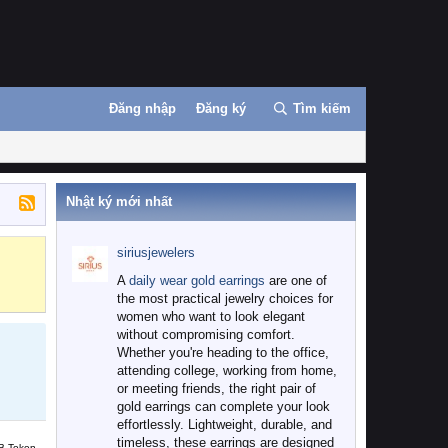
Đăng nhập
Đăng ký
Tìm kiếm
Nhật ký mới nhất
siriusjewelers
Binance
MEXC
A
daily wear gold earrings
are one of
the most practical jewelry choices for
women who want to look elegant
without compromising comfort.
Whether you're heading to the office,
attending college, working from home,
or meeting friends, the right pair of
gold earrings can complete your look
effortlessly. Lightweight, durable, and
timeless, these earrings are designed
B Token