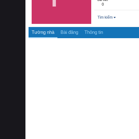
0
Tìm kiếm
Tường nhà
Bài đăng
Thông tin