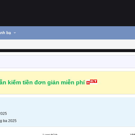
nh bạ
n kiếm tiền đơn giản miễn phí
2025
g ba 2025
Lượt thích
VN