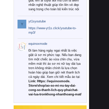
giác êm ái tuyệt đối mà còn là điểm
nhấn nghệ thuật giúp tôn lên vẻ đẹp
sang trọng cho toàn bộ kiến trúc nội
thất.
yt1syoutube
Tuy nhiên, giữa thị trường đa dạng
Y
với vô vàn thương hiệu và mẫu mã
https://www-yt1s.click/youtube-to-
như hiện nay, làm thế nào để chọn
mp3/
được những bộ chăn ga gối đệm cao
cấp thực sự chất lượng, phù hợp với
equinoxmode
khí hậu và nhu cầu sử dụng của gia
đình? Hãy cùng chúng tôi đi tìm lời
Đi làm hàng ngày ngại nhất là việc
giải đáp chi tiết qua bài viết dưới đây.
giặt ủi sơ mi phức tạp. Nếu bạn đang
tìm một chiếc áo vừa chỉn chu, vừa
1. Tại sao các gia đình hiện đại lại ưa
mềm mát thì áo sơ mi nữ tay dài lụa
chuộng chăn ga gối đệm cao cấp?
trơn không nhăn chính là lựa chọn
hoàn hảo giúp bạn giữ nét thanh lịch
Khác với các dòng sản phẩm thông
cả ngày dài. Xem chi tiết mẫu áo tại:
thường, những bộ chăn ga gối đệm
Link: Https: //equinoxmode.
cao cấp trải qua quy trình sản xuất
Store/shop/ao-so-mi-nu-tay-dai-
nghiêm ngặt từ khâu chọn lọc nguyên
cong-so-thanh-lich-quy-phaichat-
liệu tự nhiên đến công nghệ dệt
vai-lua-tronkhong-nhanthoang-mat/
nhuộm hiện đại không chứa hóa chất
độc hại. Khi sử dụng dòng sản phẩm
này, bạn sẽ cảm nhận rõ rệt sự khác