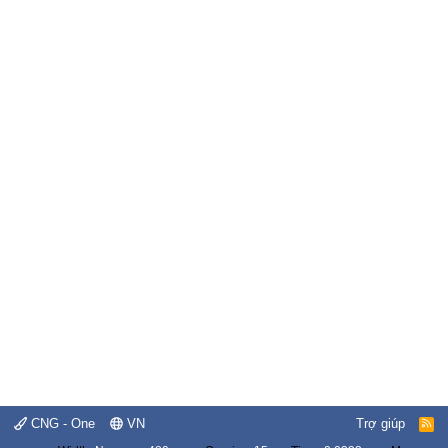
CNG - One
VN
Trợ giúp
R
S