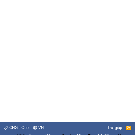
CNG - One
VN
Trợ giúp
R
S