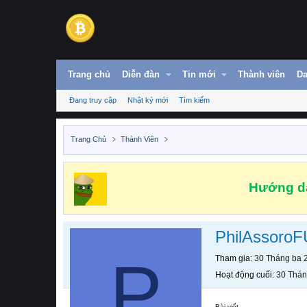
Trang chủ
Diễn đàn
Tin mới
Thành viên
Da
Đang truy cập
Nhật ký mới
Tìm kiếm
Trang Chủ
Thành Viên
Hướng dẫ
PhilAssoro
P
Tham gia
30 Tháng ba 
Hoạt động cuối
30 Thán
Bài viết