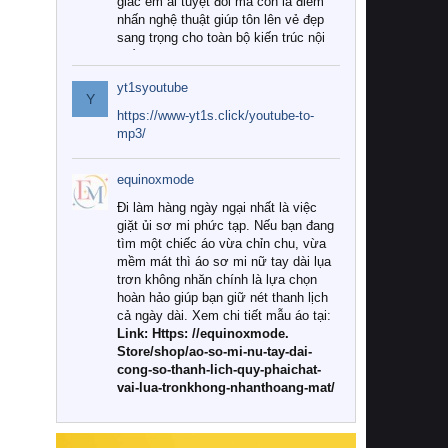
giác êm ái tuyệt đối mà còn là điểm
nhấn nghệ thuật giúp tôn lên vẻ đẹp
sang trọng cho toàn bộ kiến trúc nội
thất.
yt1syoutube
Tuy nhiên, giữa thị trường đa dạng
Y
với vô vàn thương hiệu và mẫu mã
https://www-yt1s.click/youtube-to-
như hiện nay, làm thế nào để chọn
mp3/
được những bộ chăn ga gối đệm cao
cấp thực sự chất lượng, phù hợp với
equinoxmode
khí hậu và nhu cầu sử dụng của gia
đình? Hãy cùng chúng tôi đi tìm lời
Đi làm hàng ngày ngại nhất là việc
giải đáp chi tiết qua bài viết dưới đây.
giặt ủi sơ mi phức tạp. Nếu bạn đang
tìm một chiếc áo vừa chỉn chu, vừa
1. Tại sao các gia đình hiện đại lại ưa
mềm mát thì áo sơ mi nữ tay dài lụa
chuộng chăn ga gối đệm cao cấp?
trơn không nhăn chính là lựa chọn
hoàn hảo giúp bạn giữ nét thanh lịch
Khác với các dòng sản phẩm thông
cả ngày dài. Xem chi tiết mẫu áo tại:
thường, những bộ chăn ga gối đệm
Link: Https: //equinoxmode.
cao cấp trải qua quy trình sản xuất
Store/shop/ao-so-mi-nu-tay-dai-
nghiêm ngặt từ khâu chọn lọc nguyên
cong-so-thanh-lich-quy-phaichat-
liệu tự nhiên đến công nghệ dệt
vai-lua-tronkhong-nhanthoang-mat/
nhuộm hiện đại không chứa hóa chất
độc hại. Khi sử dụng dòng sản phẩm
này, bạn sẽ cảm nhận rõ rệt sự khác