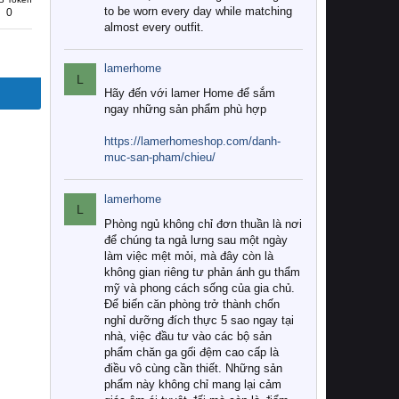
to be worn every day while matching
0
almost every outfit.
lamerhome
L
Hãy đến với lamer Home để sắm
ngay những sản phẩm phù hợp
https://lamerhomeshop.com/danh-
muc-san-pham/chieu/
lamerhome
L
Phòng ngủ không chỉ đơn thuần là nơi
để chúng ta ngả lưng sau một ngày
làm việc mệt mỏi, mà đây còn là
không gian riêng tư phản ánh gu thẩm
mỹ và phong cách sống của gia chủ.
Để biến căn phòng trở thành chốn
nghỉ dưỡng đích thực 5 sao ngay tại
nhà, việc đầu tư vào các bộ sản
phẩm chăn ga gối đệm cao cấp là
điều vô cùng cần thiết. Những sản
phẩm này không chỉ mang lại cảm