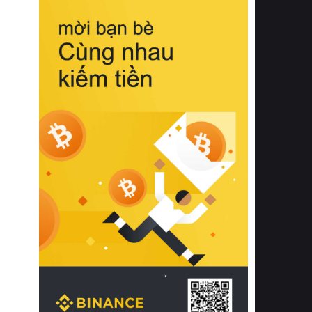
biệt từ bề mặt vải mềm mịn, khả năng
thoáng khí tuyệt vời cho đến độ đàn
hồi chuẩn xác của phần đệm nâng đỡ
cột sống.
Bên cạnh đó, việc lựa chọn các dòng
sản phẩm đạt chuẩn chất lượng quốc
tế còn giúp ngăn ngừa tình trạng kích
ứng da, hạn chế sự phát triển của vi
khuẩn và nấm mốc trong điều kiện
thời tiết nóng ẩm. Bạn có thể tìm hiểu
thêm các nghiên cứu khoa học về tác
động của giấc ngủ và môi trường
phòng ngủ đối với sức khỏe con
người tại Sleep Foundation (External
Link) để có cái nhìn toàn diện hơn.
2. Các tiêu chí vàng khi lựa chọn
chăn ga gối đệm cao cấp cho phòng
ngủ
Để sở hữu một bộ chăn ga gối đệm
cao cấp hoàn hảo cả về thẩm mỹ lẫn
công năng, người tiêu dùng cần cân
nhắc kỹ lưỡng các tiêu chí quan trọng