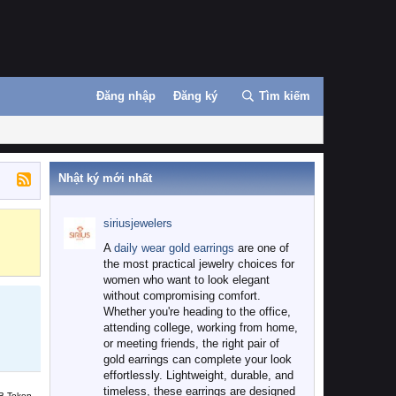
Đăng nhập
Đăng ký
Tìm kiếm
Nhật ký mới nhất
siriusjewelers
Binance
MEXC
A
daily wear gold earrings
are one of
the most practical jewelry choices for
women who want to look elegant
without compromising comfort.
Whether you're heading to the office,
attending college, working from home,
or meeting friends, the right pair of
gold earrings can complete your look
effortlessly. Lightweight, durable, and
timeless, these earrings are designed
B Token