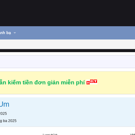
nh bạ
n kiếm tiền đơn giản miễn phí
FUm
2025
g ba 2025
Lượt thích
VN