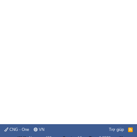
CNG - One
VN
Trợ giúp
R
S