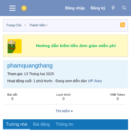
Đăng nhập
Đăng ký
Trang Chủ
Thành Viên
Hướng dẫn kiếm tiền đơn giản miễn phí
phamquangthang
Tham gia
13 Tháng hai 2025
Hoạt động cuối
1 phút trước
·
Đang xem diễn đàn
VIP Area
Bài viết
Lượt thích
VNB Token
0
0
0
Tìm kiếm
Tường nhà
Bài đăng
Thông tin