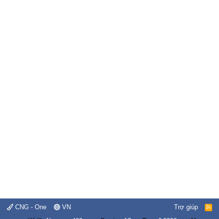
CNG - One
VN
Trợ giúp
R
S