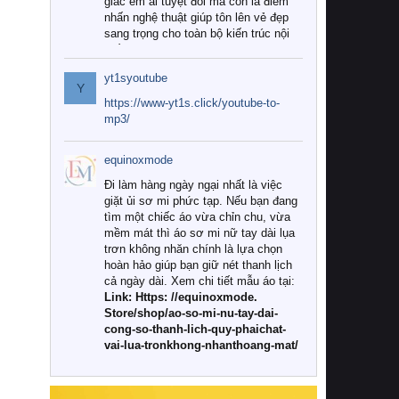
giác êm ái tuyệt đối mà còn là điểm
nhấn nghệ thuật giúp tôn lên vẻ đẹp
sang trọng cho toàn bộ kiến trúc nội
thất.
yt1syoutube
Tuy nhiên, giữa thị trường đa dạng
Y
với vô vàn thương hiệu và mẫu mã
https://www-yt1s.click/youtube-to-
như hiện nay, làm thế nào để chọn
mp3/
được những bộ chăn ga gối đệm cao
cấp thực sự chất lượng, phù hợp với
equinoxmode
khí hậu và nhu cầu sử dụng của gia
đình? Hãy cùng chúng tôi đi tìm lời
Đi làm hàng ngày ngại nhất là việc
giải đáp chi tiết qua bài viết dưới đây.
giặt ủi sơ mi phức tạp. Nếu bạn đang
tìm một chiếc áo vừa chỉn chu, vừa
1. Tại sao các gia đình hiện đại lại ưa
mềm mát thì áo sơ mi nữ tay dài lụa
chuộng chăn ga gối đệm cao cấp?
trơn không nhăn chính là lựa chọn
hoàn hảo giúp bạn giữ nét thanh lịch
Khác với các dòng sản phẩm thông
cả ngày dài. Xem chi tiết mẫu áo tại:
thường, những bộ chăn ga gối đệm
Link: Https: //equinoxmode.
cao cấp trải qua quy trình sản xuất
Store/shop/ao-so-mi-nu-tay-dai-
nghiêm ngặt từ khâu chọn lọc nguyên
cong-so-thanh-lich-quy-phaichat-
liệu tự nhiên đến công nghệ dệt
vai-lua-tronkhong-nhanthoang-mat/
nhuộm hiện đại không chứa hóa chất
độc hại. Khi sử dụng dòng sản phẩm
này, bạn sẽ cảm nhận rõ rệt sự khác