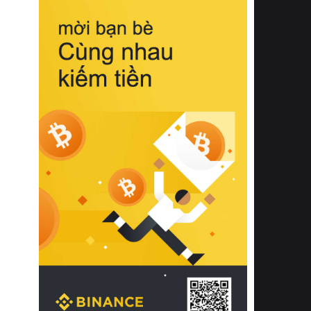
biệt từ bề mặt vải mềm mịn, khả năng
thoáng khí tuyệt vời cho đến độ đàn
hồi chuẩn xác của phần đệm nâng đỡ
cột sống.
Bên cạnh đó, việc lựa chọn các dòng
sản phẩm đạt chuẩn chất lượng quốc
tế còn giúp ngăn ngừa tình trạng kích
ứng da, hạn chế sự phát triển của vi
khuẩn và nấm mốc trong điều kiện
thời tiết nóng ẩm. Bạn có thể tìm hiểu
thêm các nghiên cứu khoa học về tác
động của giấc ngủ và môi trường
phòng ngủ đối với sức khỏe con
người tại Sleep Foundation (External
Link) để có cái nhìn toàn diện hơn.
2. Các tiêu chí vàng khi lựa chọn
chăn ga gối đệm cao cấp cho phòng
ngủ
Để sở hữu một bộ chăn ga gối đệm
cao cấp hoàn hảo cả về thẩm mỹ lẫn
công năng, người tiêu dùng cần cân
nhắc kỹ lưỡng các tiêu chí quan trọng