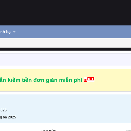
nh bạ
n kiếm tiền đơn giản miễn phí
2025
g ba 2025
Lượt thích
VN