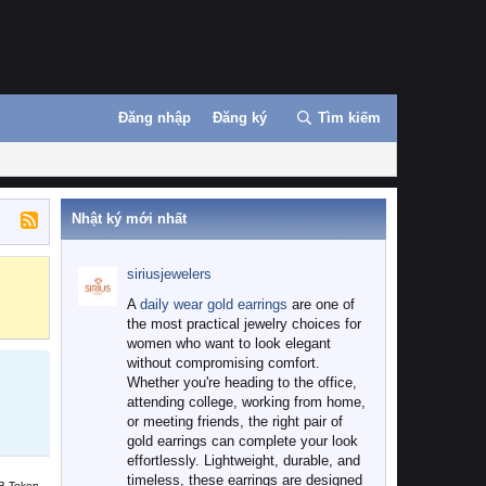
Đăng nhập
Đăng ký
Tìm kiếm
Nhật ký mới nhất
siriusjewelers
Binance
MEXC
A
daily wear gold earrings
are one of
the most practical jewelry choices for
women who want to look elegant
without compromising comfort.
Whether you're heading to the office,
attending college, working from home,
or meeting friends, the right pair of
gold earrings can complete your look
effortlessly. Lightweight, durable, and
timeless, these earrings are designed
B Token