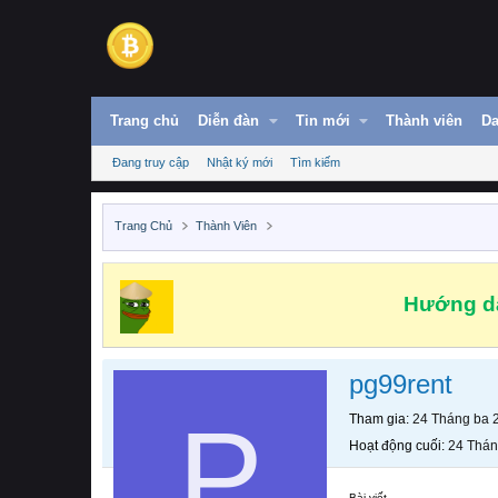
Trang chủ
Diễn đàn
Tin mới
Thành viên
Da
Đang truy cập
Nhật ký mới
Tìm kiếm
Trang Chủ
Thành Viên
Hướng dẫ
pg99rent
P
Tham gia
24 Tháng ba 
Hoạt động cuối
24 Thán
Bài viết