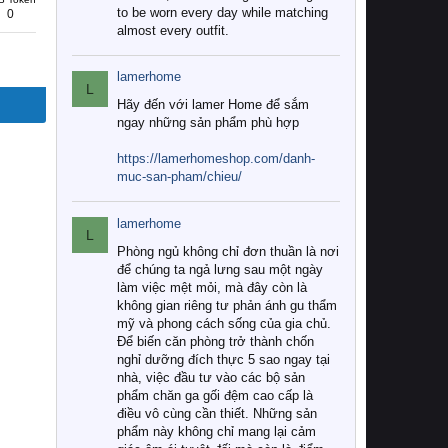
to be worn every day while matching
0
almost every outfit.
lamerhome
L
Hãy đến với lamer Home để sắm
ngay những sản phẩm phù hợp
https://lamerhomeshop.com/danh-
muc-san-pham/chieu/
lamerhome
L
Phòng ngủ không chỉ đơn thuần là nơi
để chúng ta ngả lưng sau một ngày
làm việc mệt mỏi, mà đây còn là
không gian riêng tư phản ánh gu thẩm
mỹ và phong cách sống của gia chủ.
Để biến căn phòng trở thành chốn
nghỉ dưỡng đích thực 5 sao ngay tại
nhà, việc đầu tư vào các bộ sản
phẩm chăn ga gối đệm cao cấp là
điều vô cùng cần thiết. Những sản
phẩm này không chỉ mang lại cảm