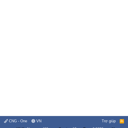
CNG - One
VN
Trợ giúp
R
S