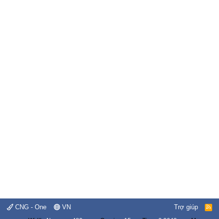
CNG - One
VN
Trợ giúp
R
S