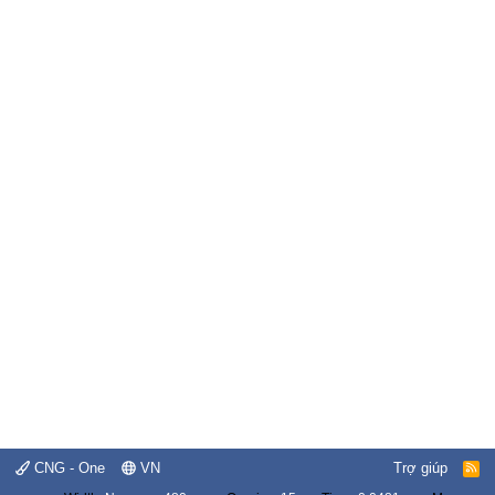
CNG - One
VN
Trợ giúp
R
S