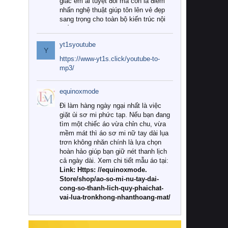
giác êm ái tuyệt đối mà còn là điểm
nhấn nghệ thuật giúp tôn lên vẻ đẹp
sang trọng cho toàn bộ kiến trúc nội
thất.
yt1syoutube
Tuy nhiên, giữa thị trường đa dạng
Y
với vô vàn thương hiệu và mẫu mã
https://www-yt1s.click/youtube-to-
như hiện nay, làm thế nào để chọn
mp3/
được những bộ chăn ga gối đệm cao
cấp thực sự chất lượng, phù hợp với
equinoxmode
khí hậu và nhu cầu sử dụng của gia
đình? Hãy cùng chúng tôi đi tìm lời
Đi làm hàng ngày ngại nhất là việc
giải đáp chi tiết qua bài viết dưới đây.
giặt ủi sơ mi phức tạp. Nếu bạn đang
tìm một chiếc áo vừa chỉn chu, vừa
1. Tại sao các gia đình hiện đại lại ưa
mềm mát thì áo sơ mi nữ tay dài lụa
chuộng chăn ga gối đệm cao cấp?
trơn không nhăn chính là lựa chọn
hoàn hảo giúp bạn giữ nét thanh lịch
Khác với các dòng sản phẩm thông
cả ngày dài. Xem chi tiết mẫu áo tại:
thường, những bộ chăn ga gối đệm
Link: Https: //equinoxmode.
cao cấp trải qua quy trình sản xuất
Store/shop/ao-so-mi-nu-tay-dai-
nghiêm ngặt từ khâu chọn lọc nguyên
cong-so-thanh-lich-quy-phaichat-
liệu tự nhiên đến công nghệ dệt
vai-lua-tronkhong-nhanthoang-mat/
nhuộm hiện đại không chứa hóa chất
độc hại. Khi sử dụng dòng sản phẩm
này, bạn sẽ cảm nhận rõ rệt sự khác