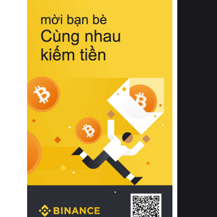
biệt từ bề mặt vải mềm mịn, khả năng
thoáng khí tuyệt vời cho đến độ đàn
hồi chuẩn xác của phần đệm nâng đỡ
cột sống.
Bên cạnh đó, việc lựa chọn các dòng
sản phẩm đạt chuẩn chất lượng quốc
tế còn giúp ngăn ngừa tình trạng kích
ứng da, hạn chế sự phát triển của vi
khuẩn và nấm mốc trong điều kiện
thời tiết nóng ẩm. Bạn có thể tìm hiểu
thêm các nghiên cứu khoa học về tác
động của giấc ngủ và môi trường
phòng ngủ đối với sức khỏe con
người tại Sleep Foundation (External
Link) để có cái nhìn toàn diện hơn.
2. Các tiêu chí vàng khi lựa chọn
chăn ga gối đệm cao cấp cho phòng
ngủ
Để sở hữu một bộ chăn ga gối đệm
cao cấp hoàn hảo cả về thẩm mỹ lẫn
công năng, người tiêu dùng cần cân
nhắc kỹ lưỡng các tiêu chí quan trọng