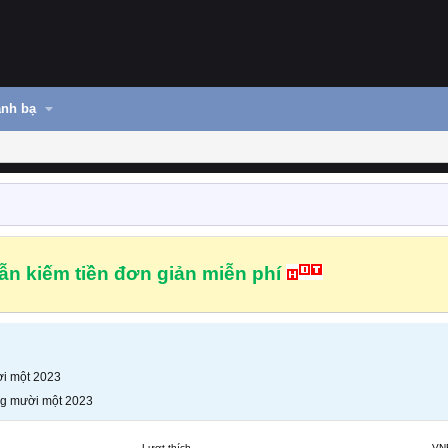
nh bạ
n kiếm tiền đơn giản miễn phí
i một 2023
g mười một 2023
Lượt thích
VN