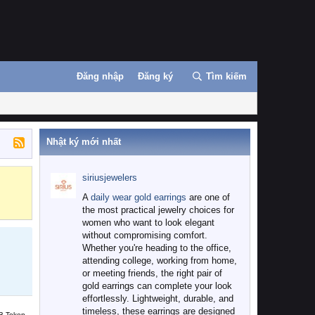
Đăng nhập
Đăng ký
Tìm kiếm
Nhật ký mới nhất
siriusjewelers
Binance
MEXC
A
daily wear gold earrings
are one of
the most practical jewelry choices for
women who want to look elegant
without compromising comfort.
Whether you're heading to the office,
attending college, working from home,
or meeting friends, the right pair of
gold earrings can complete your look
effortlessly. Lightweight, durable, and
timeless, these earrings are designed
B Token