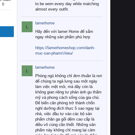
to be worn every day while matching
0
almost every outfit.
lamerhome
L
Hãy đến với lamer Home để sắm
ngay những sản phẩm phù hợp
https://lamerhomeshop.com/danh-
muc-san-pham/chieu/
lamerhome
L
Phòng ngủ không chỉ đơn thuần là nơi
để chúng ta ngả lưng sau một ngày
làm việc mệt mỏi, mà đây còn là
không gian riêng tư phản ánh gu thẩm
mỹ và phong cách sống của gia chủ.
Để biến căn phòng trở thành chốn
nghỉ dưỡng đích thực 5 sao ngay tại
nhà, việc đầu tư vào các bộ sản
phẩm chăn ga gối đệm cao cấp là
điều vô cùng cần thiết. Những sản
phẩm này không chỉ mang lại cảm