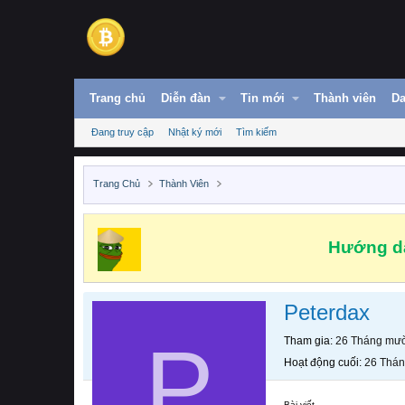
Trang chủ
Diễn đàn
Tin mới
Thành viên
Da
Đang truy cập
Nhật ký mới
Tìm kiếm
Trang Chủ
Thành Viên
Hướng dẫ
Peterdax
P
Tham gia
26 Tháng mườ
Hoạt động cuối
26 Thán
Bài viết