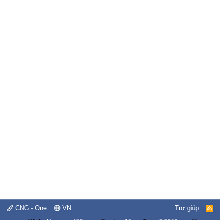
CNG - One
VN
Trợ giúp
R
S