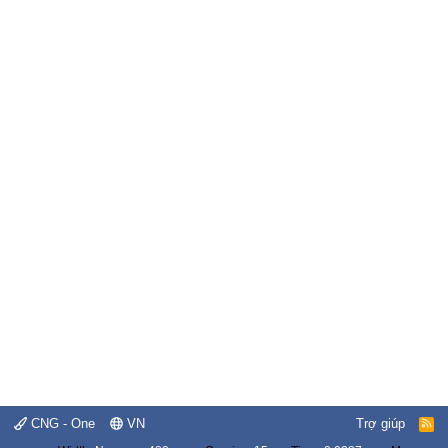
CNG - One
VN
Trợ giúp
R
S