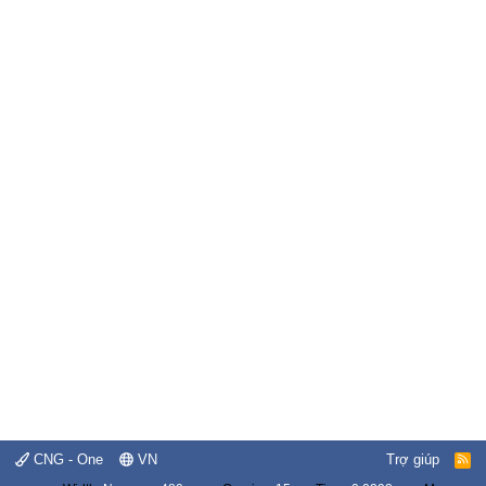
CNG - One
VN
Trợ giúp
R
S