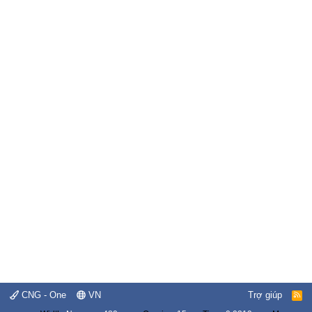
CNG - One
VN
Trợ giúp
R
S