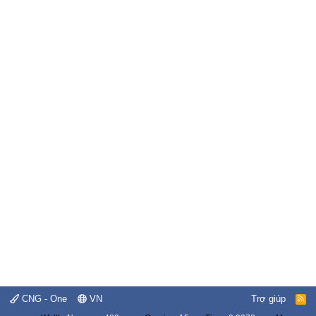
CNG - One
VN
Trợ giúp
R
S