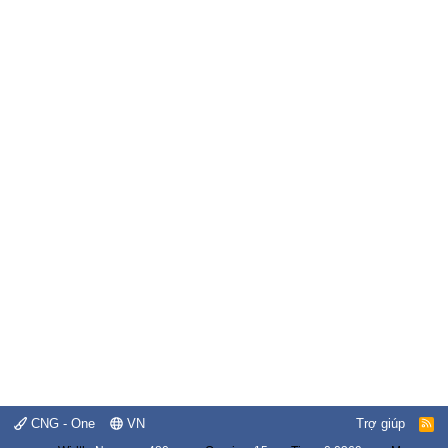
CNG - One
VN
Trợ giúp
R
S