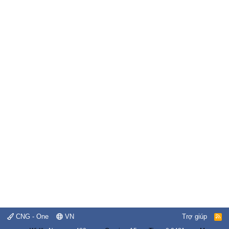
CNG - One
VN
Trợ giúp
R
S