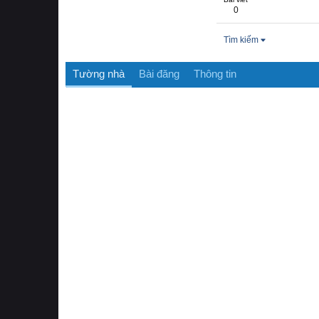
0
Tìm kiếm
Tường nhà
Bài đăng
Thông tin