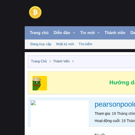
Trang chủ
Diễn đàn
Tin mới
Thành viên
Da
Đang truy cập
Nhật ký mới
Tìm kiếm
Trang Chủ
Thành Viên
Hướng dẫ
pearsonpool
Tham gia
19 Tháng chí
Hoạt động cuối
19 Thán
Bài viết