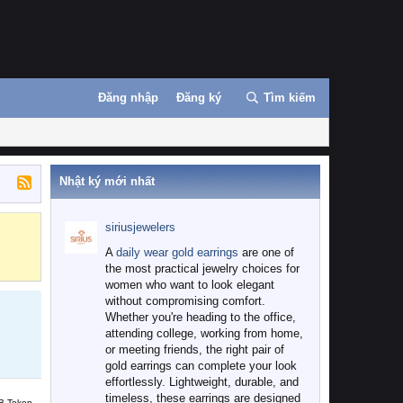
Đăng nhập
Đăng ký
Tìm kiếm
Nhật ký mới nhất
siriusjewelers
Binance
MEXC
A
daily wear gold earrings
are one of
the most practical jewelry choices for
women who want to look elegant
without compromising comfort.
Whether you're heading to the office,
attending college, working from home,
or meeting friends, the right pair of
gold earrings can complete your look
effortlessly. Lightweight, durable, and
timeless, these earrings are designed
B Token