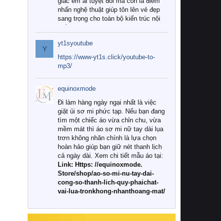
giác êm ái tuyệt đối mà còn là điểm
nhấn nghệ thuật giúp tôn lên vẻ đẹp
sang trọng cho toàn bộ kiến trúc nội
thất.
yt1syoutube
Tuy nhiên, giữa thị trường đa dạng
Y
với vô vàn thương hiệu và mẫu mã
https://www-yt1s.click/youtube-to-
như hiện nay, làm thế nào để chọn
mp3/
được những bộ chăn ga gối đệm cao
cấp thực sự chất lượng, phù hợp với
equinoxmode
khí hậu và nhu cầu sử dụng của gia
đình? Hãy cùng chúng tôi đi tìm lời
Đi làm hàng ngày ngại nhất là việc
giải đáp chi tiết qua bài viết dưới đây.
giặt ủi sơ mi phức tạp. Nếu bạn đang
tìm một chiếc áo vừa chỉn chu, vừa
1. Tại sao các gia đình hiện đại lại ưa
mềm mát thì áo sơ mi nữ tay dài lụa
chuộng chăn ga gối đệm cao cấp?
trơn không nhăn chính là lựa chọn
hoàn hảo giúp bạn giữ nét thanh lịch
Khác với các dòng sản phẩm thông
cả ngày dài. Xem chi tiết mẫu áo tại:
thường, những bộ chăn ga gối đệm
Link: Https: //equinoxmode.
cao cấp trải qua quy trình sản xuất
Store/shop/ao-so-mi-nu-tay-dai-
nghiêm ngặt từ khâu chọn lọc nguyên
cong-so-thanh-lich-quy-phaichat-
liệu tự nhiên đến công nghệ dệt
vai-lua-tronkhong-nhanthoang-mat/
nhuộm hiện đại không chứa hóa chất
độc hại. Khi sử dụng dòng sản phẩm
này, bạn sẽ cảm nhận rõ rệt sự khác