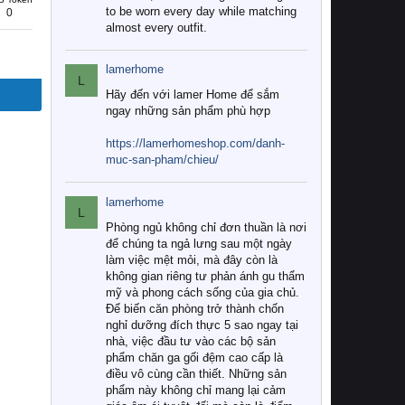
to be worn every day while matching
0
almost every outfit.
lamerhome
L
Hãy đến với lamer Home để sắm
ngay những sản phẩm phù hợp
https://lamerhomeshop.com/danh-
muc-san-pham/chieu/
lamerhome
L
Phòng ngủ không chỉ đơn thuần là nơi
để chúng ta ngả lưng sau một ngày
làm việc mệt mỏi, mà đây còn là
không gian riêng tư phản ánh gu thẩm
mỹ và phong cách sống của gia chủ.
Để biến căn phòng trở thành chốn
nghỉ dưỡng đích thực 5 sao ngay tại
nhà, việc đầu tư vào các bộ sản
phẩm chăn ga gối đệm cao cấp là
điều vô cùng cần thiết. Những sản
phẩm này không chỉ mang lại cảm