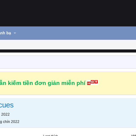
nh bạ
n kiếm tiền đơn giản miễn phí
cues
n 2022
g chín 2022
Lượt thích
VN