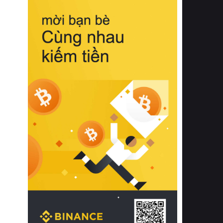
biệt từ bề mặt vải mềm mịn, khả năng
thoáng khí tuyệt vời cho đến độ đàn
hồi chuẩn xác của phần đệm nâng đỡ
cột sống.
Bên cạnh đó, việc lựa chọn các dòng
sản phẩm đạt chuẩn chất lượng quốc
tế còn giúp ngăn ngừa tình trạng kích
ứng da, hạn chế sự phát triển của vi
khuẩn và nấm mốc trong điều kiện
thời tiết nóng ẩm. Bạn có thể tìm hiểu
thêm các nghiên cứu khoa học về tác
động của giấc ngủ và môi trường
phòng ngủ đối với sức khỏe con
người tại Sleep Foundation (External
Link) để có cái nhìn toàn diện hơn.
2. Các tiêu chí vàng khi lựa chọn
chăn ga gối đệm cao cấp cho phòng
ngủ
Để sở hữu một bộ chăn ga gối đệm
cao cấp hoàn hảo cả về thẩm mỹ lẫn
công năng, người tiêu dùng cần cân
nhắc kỹ lưỡng các tiêu chí quan trọng