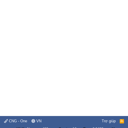
CNG - One
VN
Trợ giúp
R
S